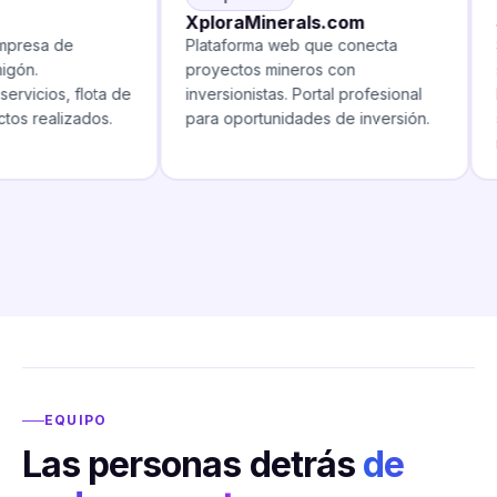
XploraMinerals.com
S
presa de
Plataforma web que conecta
S
ón.
proyectos mineros con
se
vicios, flota de
inversionistas. Portal profesional
P
s realizados.
para oportunidades de inversión.
se
m
EQUIPO
Las personas detrás
de