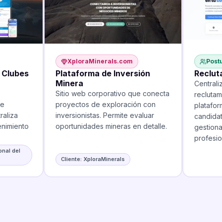
XploraMinerals.com
PostuLi
lubes
Plataforma de Inversión
Reclutam
Minera
Centraliza
Sitio web corporativo que conecta
reclutamie
proyectos de exploración con
plataforma.
iza
inversionistas. Permite evaluar
candidatos
miento
oportunidades mineras en detalle.
gestiona s
profesiona
l del
Cliente: XploraMinerals